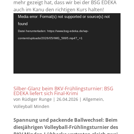
mehr gezeigt hat, dass wir bei der BSG EDEKA
auch im Kanu den richtigen Kurs halten!
Video-
Media error: Format(s) not supported or source(s) not
Player
found
Datei herunterladen: https://www.bsg-edeka.de/wp-
content/uploads/2026/05/IMG_5895.mp4?_=1
Silber-Glanz beim BKV-Frühlingsturnier: BSG
EDEKA liefert sich Final-Krimi
von
Rüdiger Runge
|
26.04.2026
|
Allgemein
,
Volleyball Minden
Spannung und packende Ballwechsel: Beim
diesjährigen Volleyball-Frühlingsturnier des