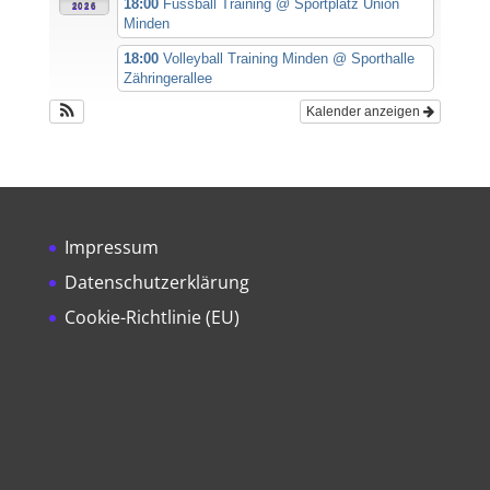
18:00
Fussball Training
@ Sportplatz Union
2026
Minden
18:00
Volleyball Training Minden
@ Sporthalle
Zähringerallee
Kalender anzeigen
Impressum
Datenschutzerklärung
Cookie-Richtlinie (EU)