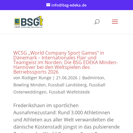
info@bsg-edeka.de
WCSG „World Company Sport Games“ in
Dänemark – Internationales Flair und
Teamgeist im Norden: Die BSG EDEKA Minden-
Hannover bei den Weltspielen des
Betriebssports 2026
von
Rüdiger Runge
|
21.06.2026
|
Badminton
,
Bowling Minden
,
Fussball Landsberg
,
Fussball
Osterweddingen
,
Fussball Wiefelstede
Frederikshavn im sportlichen
Ausnahmezustand: Rund 3.000 Athletinnen
und Athleten aus aller Welt verwandelten die
dänische Küstenstadt jüngst in das pulsierende