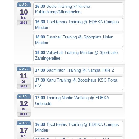
AUG.
16:30
Boule Training
@ Kirche
10
Kuhlenkamp/Minderheide
Mo.
16:30
Tischtennis Training
@ EDEKA Campus
2026
Minden
18:00
Fussball Training
@ Sportplatz Union
Minden
18:00
Volleyball Training Minden
@ Sporthalle
Zähringerallee
AUG.
17:30
Badminton Training
@ Kampa Halle 2
11
17:30
Kanu Training
@ Bootshaus KSC Porta
Di.
e.V.
2026
AUG.
17:00
Training Nordic Walking
@ EDEKA
12
Gebäude
Mi.
2026
AUG.
16:30
Tischtennis Training
@ EDEKA Campus
17
Minden
Mo.