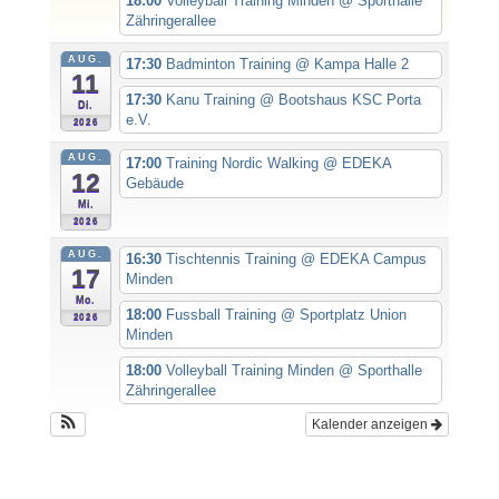
18:00
Volleyball Training Minden
@ Sporthalle
Zähringerallee
AUG.
17:30
Badminton Training
@ Kampa Halle 2
11
17:30
Kanu Training
@ Bootshaus KSC Porta
Di.
e.V.
2026
AUG.
17:00
Training Nordic Walking
@ EDEKA
12
Gebäude
Mi.
2026
AUG.
16:30
Tischtennis Training
@ EDEKA Campus
17
Minden
Mo.
18:00
Fussball Training
@ Sportplatz Union
2026
Minden
18:00
Volleyball Training Minden
@ Sporthalle
Zähringerallee
Kalender anzeigen