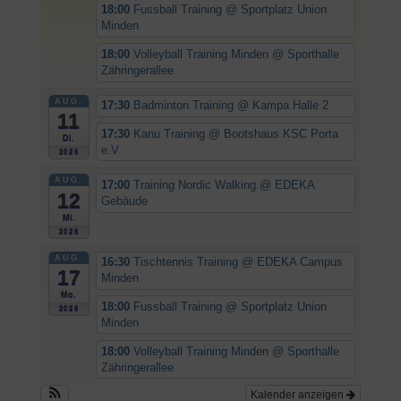
18:00
Fussball Training
@ Sportplatz Union
Minden
18:00
Volleyball Training Minden
@ Sporthalle
Zähringerallee
AUG.
17:30
Badminton Training
@ Kampa Halle 2
11
17:30
Kanu Training
@ Bootshaus KSC Porta
Di.
e.V.
2026
AUG.
17:00
Training Nordic Walking
@ EDEKA
12
Gebäude
Mi.
2026
AUG.
16:30
Tischtennis Training
@ EDEKA Campus
17
Minden
Mo.
18:00
Fussball Training
@ Sportplatz Union
2026
Minden
18:00
Volleyball Training Minden
@ Sporthalle
Zähringerallee
Kalender anzeigen