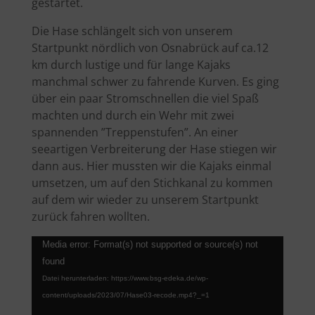
gestartet.
Die Hase schlängelt sich von unserem
Startpunkt nördlich von Osnabrück auf ca.12
km durch lustige und für lange Kajaks
manchmal schwer zu fahrende Kurven. Es ging
über ein paar Stromschnellen die viel Spaß
machten und durch ein Wehr mit zwei
spannenden ”Treppenstufen”. An einer
seeartigen Verbreiterung der Hase stiegen wir
dann aus. Hier mussten wir die Kajaks einmal
umsetzen, um auf den Stichkanal zu kommen
auf dem wir wieder zu unserem Startpunkt
zurück fahren wollten.
Video-
Media error: Format(s) not supported or source(s) not
Player
found
Datei herunterladen: https://www.bsg-edeka.de/wp-
content/uploads/2023/07/Hase03-recode.mp4?_=1