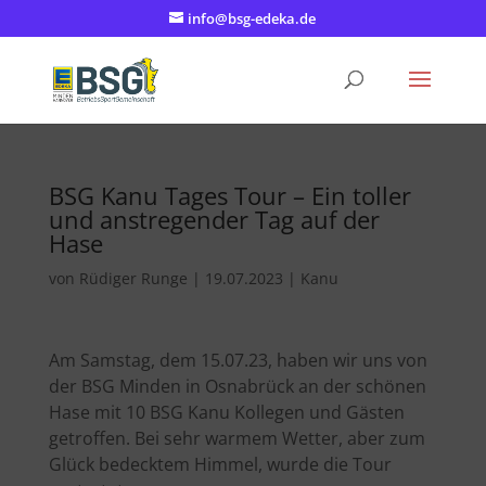
info@bsg-edeka.de
BSG Kanu Tages Tour – Ein toller
und anstregender Tag auf der
Hase
von
Rüdiger Runge
|
19.07.2023
|
Kanu
Am Samstag, dem 15.07.23, haben wir uns von
der BSG Minden in Osnabrück an der schönen
Hase mit 10 BSG Kanu Kollegen und Gästen
getroffen. Bei sehr warmem Wetter, aber zum
Glück bedecktem Himmel, wurde die Tour