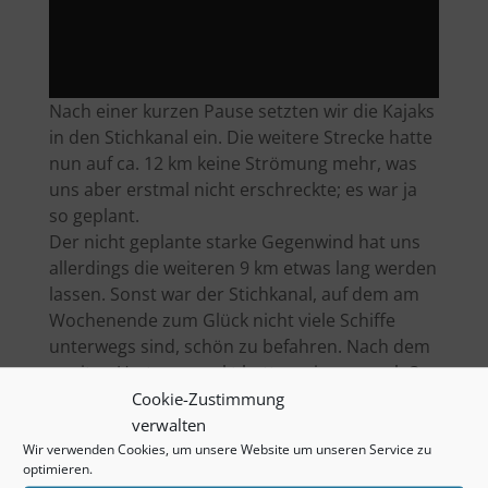
Nach einer kurzen Pause setzten wir die Kajaks
in den Stichkanal ein. Die weitere Strecke hatte
nun auf ca. 12 km keine Strömung mehr, was
uns aber erstmal nicht erschreckte; es war ja
so geplant.
Der nicht geplante starke Gegenwind hat uns
allerdings die weiteren 9 km etwas lang werden
lassen. Sonst war der Stichkanal, auf dem am
Wochenende zum Glück nicht viele Schiffe
unterwegs sind, schön zu befahren. Nach dem
zweiten Umtragepunkt hatten wir nur noch 3
km vor uns. Mit frischer Energie, aber wieder
Cookie-Zustimmung
mit viel Gegenwind, schafften wir die letzten
verwalten
km.
Wir verwenden Cookies, um unsere Website um unseren Service zu
optimieren.