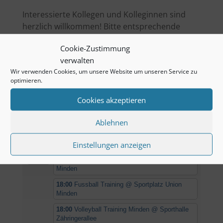
Interessierte Kollegen und Kolleginnen sind
herzlich willkommen! Bitte entsprechende
Sportbekleidung nicht vergessen.
Cookie-Zustimmung
Bitte beachten: Während der Schulferien
verwalten
findet kein Training statt!
Wir verwenden Cookies, um unsere Website um unseren Service zu
optimieren.
Cookies akzeptieren
Kommende Termine
Ablehnen
AUG.
16:30
Boule Training
@ Kirche
10
Einstellungen anzeigen
Kuhlenkamp/Minderheide
Mo.
16:30
Tischtennis Training
@ EDEKA Campus
2026
Minden
18:00
Fussball Training
@ Sportplatz Union
Minden
18:00
Volleyball Training Minden
@ Sporthalle
Zähringerallee