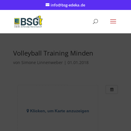
info@bsg-edeka.de
Volleyball Training Minden
von
Simone Linnenweber
|
01.01.2018
Klicken, um Karte anzuzeigen