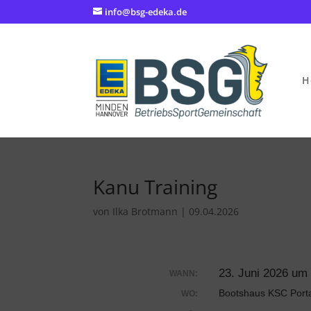
info@bsg-edeka.de
H
Kanu Training
von
Ilka Brotmann
|
09.04.2026
23. Juni 2026 um
WANN:
Bootshaus KSC Porta
WO: