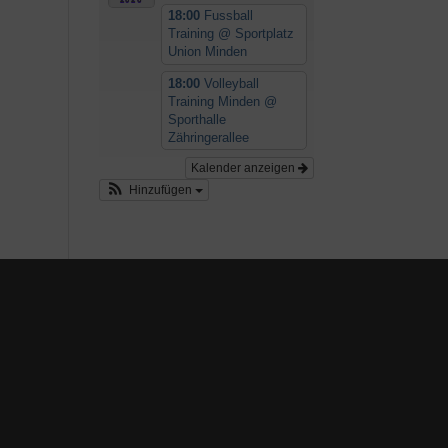
18:00
Fussball
Training
@ Sportplatz
Union Minden
18:00
Volleyball
Training Minden
@
Sporthalle
Zähringerallee
Kalender anzeigen
Hinzufügen