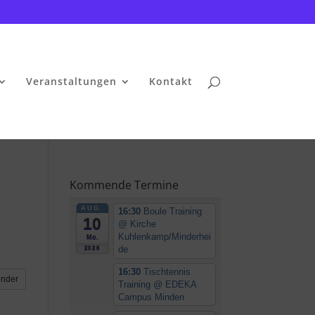
Veranstaltungen
Kontakt
Kommende Termine
AUG.
16:30
Boule Training
10
@ Kirche
Kuhlenkamp/Minderhei
Mo.
de
2026
16:30
Tischtennis
ender
Training
@ EDEKA
Campus Minden