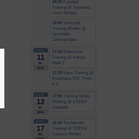
18:00
Fussball
Training
@ Sportplatz
Union Minden
18:00
Volleyball
Training Minden
@
Sporthalle
Zähringerallee
AUG.
17:30
Badminton
11
Training
@ Kampa
Halle 2
Di.
2026
17:30
Kanu Training
@
Bootshaus KSC Porta
e.V.
AUG.
17:00
Training Nordic
12
Walking
@ EDEKA
Gebäude
Mi.
2026
AUG.
16:30
Tischtennis
17
Training
@ EDEKA
Campus Minden
Mo.
2026