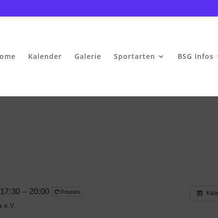
ome
Kalender
Galerie
Sportarten
BSG Infos
 17:30 – 20:00
Repeats
Kal
 e.V.