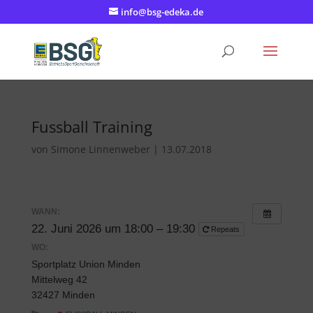
info@bsg-edeka.de
Fussball Training
von
Simone Linnenweber
|
13.07.2018
WANN:
22. Juni 2026 um 18:00 – 19:30
Repeats
WO:
Sportplatz Union Minden
Mittelweg 42
32427 Minden