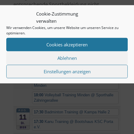
entsprechende Sportbekleidung nicht
vergessen.
Cookie-Zustimmung
verwalten
Wir verwenden Cookies, um unsere Website um unseren Service zu
optimieren.
Kommende Termine
Cookies akzeptieren
AUG.
16:30
Boule Training
@ Kirche
10
Kuhlenkamp/Minderheide
Ablehnen
Mo.
16:30
Tischtennis Training
@ EDEKA Campus
2026
Minden
Einstellungen anzeigen
18:00
Fussball Training
@ Sportplatz Union
Minden
18:00
Volleyball Training Minden
@ Sporthalle
Zähringerallee
AUG.
17:30
Badminton Training
@ Kampa Halle 2
11
17:30
Kanu Training
@ Bootshaus KSC Porta
Di.
e.V.
2026