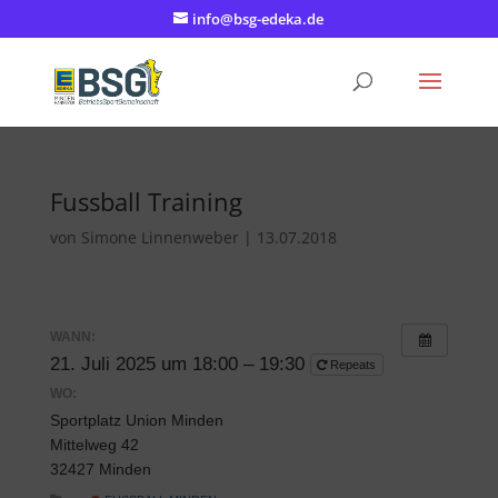
info@bsg-edeka.de
Fussball Training
von
Simone Linnenweber
|
13.07.2018
WANN:
21. Juli 2025 um 18:00 – 19:30
Repeats
WO:
Sportplatz Union Minden
Mittelweg 42
32427 Minden