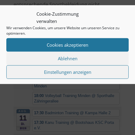
entsprechende Sportbekleidung nicht
vergessen.
Cookie-Zustimmung
verwalten
Wir verwenden Cookies, um unsere Website um unseren Service zu
optimieren.
Kommende Termine
Cookies akzeptieren
AUG.
16:30
Boule Training
@ Kirche
10
Kuhlenkamp/Minderheide
Ablehnen
Mo.
16:30
Tischtennis Training
@ EDEKA Campus
2026
Minden
Einstellungen anzeigen
18:00
Fussball Training
@ Sportplatz Union
Minden
18:00
Volleyball Training Minden
@ Sporthalle
Zähringerallee
AUG.
17:30
Badminton Training
@ Kampa Halle 2
11
17:30
Kanu Training
@ Bootshaus KSC Porta
Di.
e.V.
2026