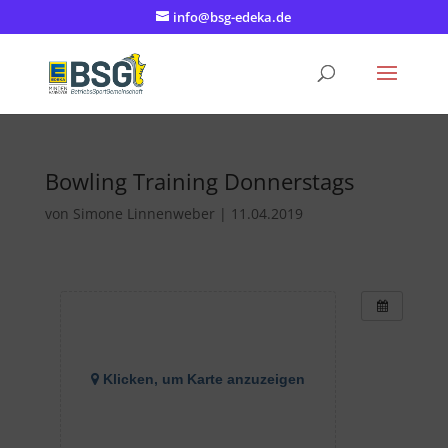
info@bsg-edeka.de
Bowling Training Donnerstags
von
Simone Linnenweber
|
11.04.2019
Klicken, um Karte anzuzeigen