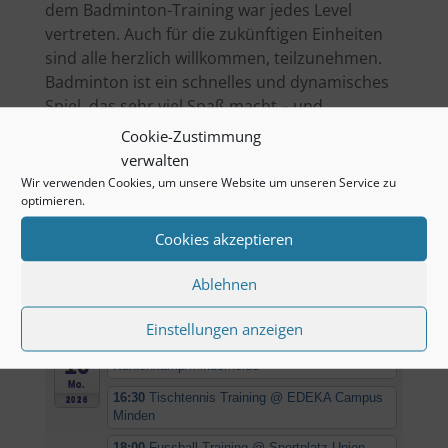
dem Badminton-Training war jedes Level
vertreten. Auch für die zukünftigen Einheiten
sind alle herzlich willkommen, teilzunehmen.
Badminton ist ein schnelles und dynamisches
Spiel, das sehr viel Spaß macht – und
gleichzeitig zur Verbesserung der körperlichen
Cookie-Zustimmung
Fitness beiträgt.
verwalten
Wir verwenden Cookies, um unsere Website um unseren Service zu
Bitte beachten:
In den Sommerferien in NRW
optimieren.
und an Feiertagen findet kein Training statt,
Cookies akzeptieren
Ablehnen
Kommende Termine
Einstellungen anzeigen
AUG.
16:30
Boule Training
@ Kirche
10
Kuhlenkamp/Minderheide
Mo.
16:30
Tischtennis Training
@ EDEKA Campus
2026
Minden
18:00
Fussball Training
@ Sportplatz Union