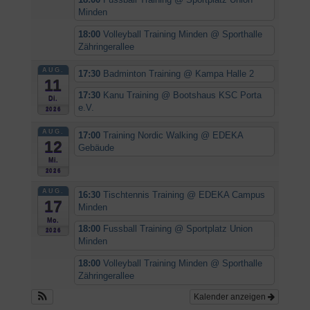
Minden
18:00
Volleyball Training Minden
@ Sporthalle
Zähringerallee
AUG.
17:30
Badminton Training
@ Kampa Halle 2
11
17:30
Kanu Training
@ Bootshaus KSC Porta
Di.
e.V.
2026
AUG.
17:00
Training Nordic Walking
@ EDEKA
12
Gebäude
Mi.
2026
AUG.
16:30
Tischtennis Training
@ EDEKA Campus
17
Minden
Mo.
18:00
Fussball Training
@ Sportplatz Union
2026
Minden
18:00
Volleyball Training Minden
@ Sporthalle
Zähringerallee
Kalender anzeigen