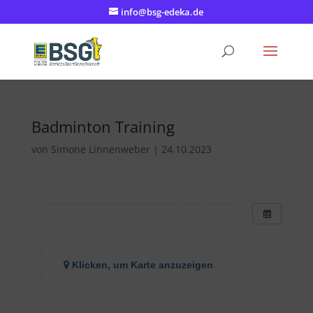
info@bsg-edeka.de
Badminton Training
von
Simone Linnenweber
|
24.10.2023
Klicken, um Karte anzuzeigen