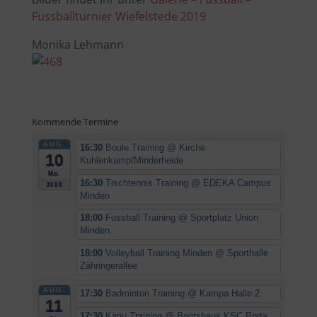
Fussballturnier Wiefelstede 2019
Monika Lehmann
Kommende Termine
AUG.
16:30
Boule Training
@ Kirche
10
Kuhlenkamp/Minderheide
Mo.
16:30
Tischtennis Training
@ EDEKA Campus
2026
Minden
18:00
Fussball Training
@ Sportplatz Union
Minden
18:00
Volleyball Training Minden
@ Sporthalle
Zähringerallee
AUG.
17:30
Badminton Training
@ Kampa Halle 2
11
17:30
Kanu Training
@ Bootshaus KSC Porta