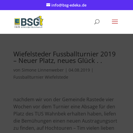
info@bsg-edeka.de
Wiefelsteder Fussballturnier 2019
– Neuer Platz, neues Glück . .
von
Simone Linnenweber
|
04.08.2019
|
Fussballturnier Wiefelstede
nachdem wir von der Gemeinde Rastede vier
Wochen vor dem Turnier eine Absage für den
Platz des TUS Wahnbek erhalten haben, liefen
die Bemühungen einen neuen Austragungsort
zu finden, auf Hochtouren – Tim vielen lieben