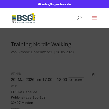
info@bsg-edeka.de
Training Nordic Walking
von
Simone Linnenweber
|
16.05.2023
WANN:
20. Mai 2026 um 17:00 – 18:00
Repeats
WO:
EDEKA Gebäude
Kuhlenstraße 130-132
32427 Minden