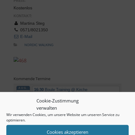
PREIS:
Kostenlos
KONTAKT:
Martina Steg
0571/8021350
E-Mail
NORDIC WALKING
Kommende Termine
AUG.
16:30
Boule Training
@ Kirche
10
Kuhlenkamp/Minderheide
Cookie-Zustimmung
Mo.
16:30
Tischtennis Training
@ EDEKA Campus
2026
verwalten
Minden
Wir verwenden Cookies, um unsere Website um unseren Service zu
18:00
Fussball Training
@ Sportplatz Union
optimieren.
Minden
Cookies akzeptieren
18:00
Volleyball Training Minden
@ Sporthalle